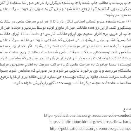
چاپ برساند یا مطالب چاپ شده یا چاپ نشده دیگران را. در هر صورت استفاده از آثار
دیگران بدون آنکه به آنها ارجاع داده شود و تلقی آن به عنوان اثر خود، سرقت علمی
محسوب می‌شود.
*** مجله فلسفه علوم انسانی اسلامی تلاش دارد تا از هر نوع سرقت علمی در مقالات
پیشگیری کند. از این رو همه مقالات، قبل از داوری اولیه توسط سردبیر و مجددا قبل از
چاپ، از طریق نرم افزار سمیم نور (برای مقالات فارسی) و iThenticate ‌(برای مقالات
انگلیسی) مشابهت‌یابی می‌شوند. در صورتی که مشخص شود در مقاله سرقت علمی
صورت گرفته است، مقاله در هر مرحله‌ای که باشد رد می‌شود. اگر بعد از چاپ مقاله
مشخص شد نویسنده‌ای مرتکب سرقت علمی شده است مقاله از روی سایت مجله
برداشته شده و هیات تحریریه در جریان قرار می‌گیرند. در صورتی که مشخص شود
نویسنده عمدا مبادرت به سرقت علمی کرده مراتب سرقت به اطلاع مسئولین مرتبط
دانشگاه می‌رسد و با وی برخورد قانونی می‌شود و در صورتی که مشخص شود سهوا
مرتکب سرقت شده، علاوه بر اینکه نویسنده حق ندارد از این مقاله برای ارتقا یا ترفیع
سالانه استفاده کند، مجله دیگر مقالات نویسنده مذکور را پذیرش نخواهد کرد.
منابع
http://publicationethics.org/resources/code-conduct
http://publicationethics.org/resources/flowcharts
http://publicationethics.org/resources/guidelines