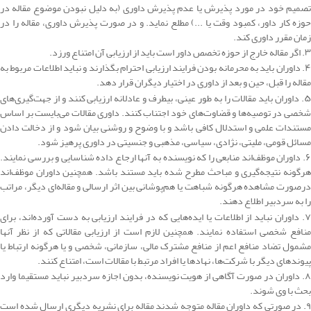
تصمیم خود در مورد پذیرش یا عدم پذیرش داوری (به دلیل نبودن موضوع مقاله در
حوزه کار داور، کمبود وقت یا ...) مطلع نماید. و در صورت پذیرش داوری، مقاله را در
زمان مقرر داوری کند.
۳. اگر مقاله خارج از حوزه تخصص داور است باید از ارزیابی آن امتناع ورزد.
۴. داوران باید به محرمانه بودن فرایند ارزیابی احترام بگذارند و نباید اطلاعات مربوط به
مقاله را قبل، حین و بعد از داوری در اختیار دیگران قرار دهد.
۵. داوران باید مقالات را به طور عینی، بیطرف و عادلانه ارزیابی کنند و از جهت‌گیری‌های
شخصی در توصیه‌ها و قضاوت‌های خود اجتناب کنند. داوری مقالات می‌بایست بر اساس
مستندات علمی و استدلال کافی باشد و با وضوح و روشنی بیان شود و از دخالت دادن
مسائل قومی، ملیتی، نژادی، سیاسی، مذهبی و جنسیتی در داوری پرهیز شود.
۶. داوران موظف‌اند منابعی را که نویسنده به آنها ارجاع داده شناسایی و بررسی نمایند.
هرگونه نتیجه‌گیری و مباحث مطرح شده باید مستند باشد. همچنین داوران موظف‌اند
درصورت مشاهده هرگونه شباهت یا هم‌پوشانی بین اثر ارسالی و مقاله‌ای دیگر، مراتب
را به سردبیر اطلاع دهند.
۷. داوران نباید از اطلاعات یا ایده‌هایی که در فرایند ارزیابی به دست آورده‌اند، برای
منافع شخصی استفاده نمایند. همچنین لازم است از ارزیابی مقالاتی که از نظر آنها
مشمول تضاد منافع اعم از منافع مشترک مالی، سازمانی، شخصی و یا هرگونه ارتباط یا
پیوندهای دیگر با شرکت‌ها، نهادها یا افراد مرتبط با مقالات است، امتناع کنند.
۸. داوران در صورت آگاهی از هویت نویسنده، بدون اجازه سردبیر نباید مستقیما وارد
بحث با وی شوند.
۹. در صورتی که داوران مقاله متوجه شدند مقاله برای نشریه دیگری ارسال شده است