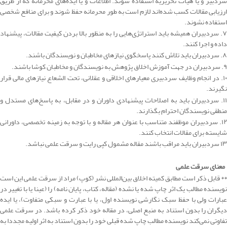
سردبیر و یا هیأت تحریریه استفاده شوند. اطلاعات و یا ایده‌های محرمانه که از طریق
ارزیابی مقالات کسب شده‌اند لازم است به طور محرمانه حفظ شوند و برای منافع شخصی
استفاده نشوند.
۷. سردبیران همیشه باید استراتژی‌هایی را به منظور بالا بردن کیفیت مقالات، پیشنهاد
داده و اجرا کنند.
۸. سردبیران باید تلاش کنند پاسخگوی نیازهای مخاطبان و نویسندگان باشند.
۹. سردبیران در جهت آموزش اخلاق پژوهش به نویسندگان و مخاطبان کوشا باشند.
۱۰. در انجام وظایف سردبیری معیارهای اخلاقی و عقلانی، تحت الشعاع نیازهای مالی قرار
نگیرند.
۱۱. سردبیران باید به اصلاحات پیشنهادی داوران و در مقابل، به پاسخ‌های مستدل و
منطقی نویسندگان احترام بگذارند.
۱۲. سردبیران موظفند متناسب با عنوان هر مقاله و با توجه به زمینه تخصصی، داورانی
شایسته برای مقالات انتخاب کنند.
۱۳ سردبیران باید مراقب باشند مقاله مشمول کپی رایت و سرقت علمی نباشد.
معنای سرقت علمی
** قابل ذکر است مطابق کمیته اخلاق بین‌المللی نشر (کوپ) مراد از سرقت علمی این است
نویسنده مطالب یک اثر چاپ شده یا نشده (مقاله، کتاب، پایان نامه) را (عینا یا با تغییر در
عبارات ولی با حفظ سبک نگارشی نویسنده اول، یا با عبارت و سبکی متفاوت)، یا ایده
دیگران را بدون استناد به منبع اصلی، در مقاله خود ذکر کرده باشد. در سرقت علمی
تفاوتی نمی‌کند نویسنده مطالب چاپ شده قبلی خود را بدون استناد به اثر اولیه مجددا به