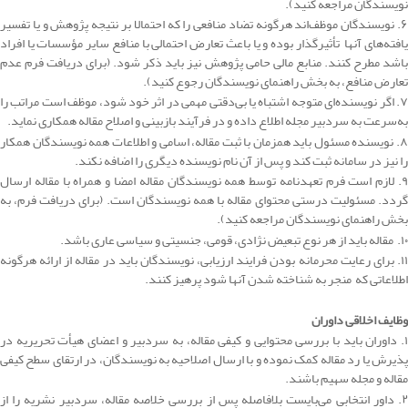
نویسندگان مراجعه کنید).
۶. نویسندگان موظف‌اند هرگونه تضاد منافعی را که احتمالا بر نتیجه پژوهش و یا تفسیر
یافته‌های آنها تأثیرگذار بوده و یا باعث تعارض احتمالی با منافع سایر مؤسسات یا افراد
باشد مطرح کنند. منابع مالی حامی پژوهش نیز باید ذکر شود. (برای دریافت فرم عدم
تعارض منافع، به بخش راهنمای نویسندگان رجوع کنید).
۷. اگر نویسنده‌ای متوجه اشتباه یا بی‌دقتی مهمی در اثر خود شود، موظف است مراتب را
به‌سرعت به سردبیر مجله اطلاع داده و در فرآیند بازبینی و اصلاح مقاله همکاری نماید.
۸. نویسنده مسئول باید همزمان با ثبت مقاله، اسامی و اطلاعات همه نویسندگان همکار
را نیز در سامانه ثبت کند و پس از آن نام نویسنده دیگری را اضافه نکند.
۹. لازم است فرم تعهدنامه توسط همه نویسندگان مقاله امضا و همراه با مقاله ارسال
گردد. مسئولیت درستی محتوای مقاله با همه نویسندگان است. (برای دریافت فرم، به
بخش راهنمای نویسندگان مراجعه کنید).
۱۰. مقاله باید از هر نوع تبعیض نژادی، قومی، جنسیتی و سیاسی عاری باشد.
۱۱. برای رعایت محرمانه بودن فرایند ارزیابی، نویسندگان باید در مقاله از ارائه هرگونه
اطلاعاتی که منجر به شناخته شدن آنها شود پرهیز کنند.
وظایف اخلاقی داوران
۱. داوران باید با بررسی محتوایی و کیفی مقاله، به سردبیر و اعضای هیأت تحریریه در
پذیرش یا رد مقاله کمک نموده و با ارسال اصلاحیه به نویسندگان، در ارتقای سطح کیفی
مقاله و مجله سهیم ‌باشند.
۲. داور انتخابی می‌بایست بلافاصله پس از بررسی خلاصه مقاله، سردبیر نشریه را از