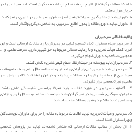
یا اینکه مقاله برگرفته از آثار چاپ شده یا چاپ نشده دیگران است باید سردبیر را در
جریان قرار دهند.
۱۰. داوران باید از به‌کارگیری عبارات توهین آمیز، خشن و غیر علمی در داوری پرهیز کنند.
۱۱. داوران نباید داوری مقاله را بدون اطلاع سردبیر، به شخص دیگری واگذار کنند.
وظایف اخلاقی سردبیران
۱. سردبیر مجله مسئول اتخاذ تصمیم نهایی در پذیرش یا رد مقالات ارسالی است و این
امر با کمک هیأت تحریریه و با رعایت مسائل مربوط به حق کپی‌برداری، سرقت علمی، و ...
همچنین صلاحدید داوران انجام می‌گیرد.
۲. سردبیران باید پیوسته در جهت ارتقاء سطح کیفی نشریه تلاش کنند.
۳. سردبیران باید با برخورداری از آزادی و اختیار و با حفظ استقلال علمی، به انجام وظایف
سردبیری از جمله پذیرش یا رد مقالات بپردازند و در این رابطه تحت تاثیر عوامل غیر
علمی و غیرتخصصی قرار نگیرند.
۴. قضاوت سردبیر در مورد مقالات، باید صرفاً براساس شایستگی علمی باشد.
بنابراین، سوگیری شخصی یا در نظر گرفتن ملیت، جنسیت، مذهب و مسائل قومی، نژادی
و سیاسی نباید ملاک رد و قبول مقالات به حساب ‌آید.
۵. سردبیر و هیأت تحریریه نباید اطلاعات مربوط به مقاله را جز برای داوران، نویسندگان
و ویراستاران افشا کنند.
۶. آن بخش از مطالب مقالات ارسالی که منتشر نشده‌اند نباید در پژوهش شخصی