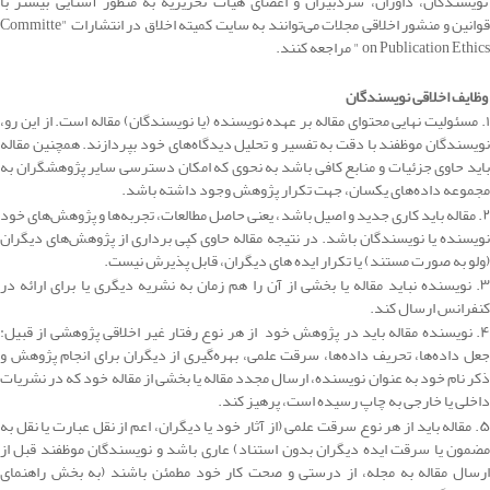
نویسندگان، داوران، سردبیران و اعضای هیات تحریریه به منظور آشنایی بیشتر با
قوانین و منشور اخلاقی مجلات می‌توانند به سایت کمیته اخلاق در انتشارات "Committe
on Publication Ethics " مراجعه کنند.
وظایف اخلاقی نویسندگان
۱. مسئولیت نهایی محتوای مقاله بر عهده نویسنده (یا نویسندگان) مقاله است. از این رو،
نویسندگان موظفند با دقت به تفسیر و تحلیل دیدگاه‌های خود بپردازند. همچنین مقاله
باید حاوی جزئیات و منابع کافی باشد به نحوی که امکان دسترسی سایر پژوهشگران به
مجموعه داده‌های یکسان، جهت تکرار پژوهش وجود داشته باشد.
۲. مقاله باید کاری جدید و اصیل باشد، یعنی حاصل مطالعات، تجربه‌ها و پژوهش‌های خود
نویسنده یا نویسندگان باشد. در نتیجه مقاله حاوی کپی برداری از پژوهش‌های دیگران
(ولو به صورت مستند) یا تکرار ایده های دیگران، قابل پذیرش نیست.
۳. نویسنده نباید مقاله یا بخشی از آن را هم زمان به نشریه دیگری یا برای ارائه در
کنفرانس ارسال کند.
۴. نویسنده مقاله باید در پژوهش خود از هر نوع رفتار غیر اخلاقی پژوهشی از قبیل:
جعل داده‌ها، تحریف داده‌ها، سرقت علمی، بهره‌گیری از دیگران برای انجام پژوهش و
ذکر نام خود به عنوان نویسنده، ارسال مجدد مقاله یا بخشی از مقاله خود که در نشریات
داخلی یا خارجی به چاپ رسیده است، پرهیز کند.
۵. مقاله باید از هر نوع سرقت علمی (از آثار خود یا دیگران، اعم از نقل عبارت یا نقل به
مضمون یا سرقت ایده دیگران بدون استناد) عاری باشد و نویسندگان موظفند قبل از
ارسال مقاله به مجله، از درستی و صحت کار خود مطمئن باشند (به بخش راهنمای