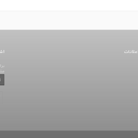
علانات
اش
برا
مش